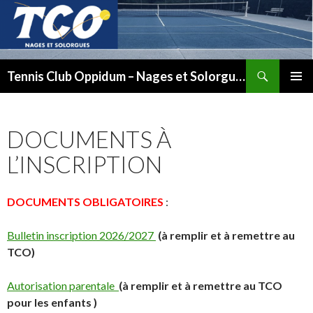
Recherche
Tennis Club Oppidum – Nages et Solorgues
ALLER
MENU
AU
PRINCI
CONTENU
DOCUMENTS À
L’INSCRIPTION
DOCUMENTS OBLIGATOIRES
:
Bulletin inscription 2026/2027
(à remplir et à remettre au
TCO)
Autorisation parentale
(à remplir et à remettre au TCO
pour les enfants )