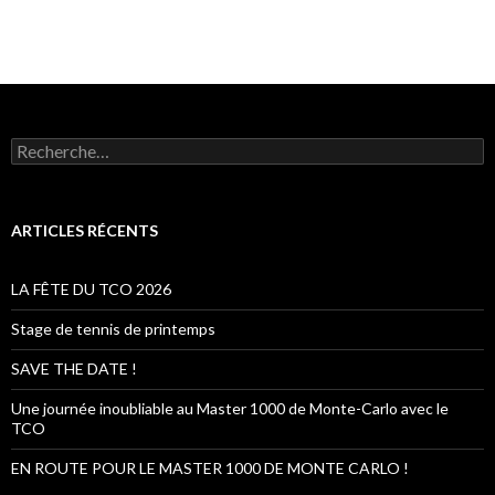
R
e
c
h
e
ARTICLES RÉCENTS
r
c
h
LA FÊTE DU TCO 2026
e
r
Stage de tennis de printemps
:
SAVE THE DATE !
Une journée inoubliable au Master 1000 de Monte-Carlo avec le
TCO
EN ROUTE POUR LE MASTER 1000 DE MONTE CARLO !