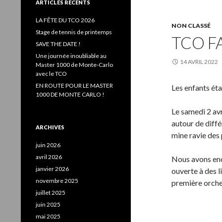
e
ARTICLES RÉCENTS
r
c
LA FÊTE DU TCO 2026
NON CLASSÉ
h
Stage de tennis de printemps
TCO F
e
SAVE THE DATE !
r
Une journée inoubliable au
14 AVRIL 2022
:
Master 1000 de Monte-Carlo
avec le TCO
EN ROUTE POUR LE MASTER
Les enfants éta
1000 DE MONTE CARLO !
Le samedi 2 av
autour de diffé
ARCHIVES
mine ravie des 
juin 2026
avril 2026
Nous avons ench
janvier 2026
ouverte à des l
novembre 2025
première orches
juillet 2025
juin 2025
mai 2025