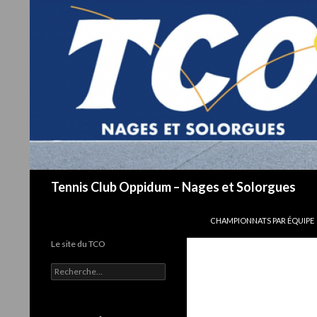
Recherche
Tennis Club Oppidum – Nages et Solorgues
ALLER AU CONTENU
CHAMPIONNATS PAR ÉQUIPE
Le site du TCO
R
e
c
h