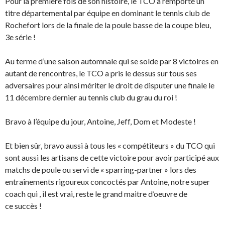
Pour la première fois de son histoire, le TCO a remporté un
titre départemental par équipe en dominant le tennis club de
Rochefort lors de la finale de la poule basse de la coupe bleu,
3e série !
Au terme d’une saison automnale qui se solde par 8 victoires en
autant de rencontres, le TCO a pris le dessus sur tous ses
adversaires pour ainsi mériter le droit de disputer une finale le
11 décembre dernier au tennis club du grau du roi !
Bravo à l’équipe du jour, Antoine, Jeff, Dom et Modeste !
Et bien sûr, bravo aussi à tous les « compétiteurs » du TCO qui
sont aussi les artisans de cette victoire pour avoir participé aux
matchs de poule ou servi de «
sparring-
partner » lors des
entraînements rigoureux concoctés par Antoine, notre super
coach
qui ,
il est vrai, reste le
grand maitre
d’
oeuvre
de
ce
succès
!