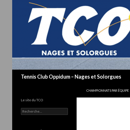
Recherche
Tennis Club Oppidum – Nages et Solorgues
ALLER AU CONTENU
CHAMPIONNATS PAR ÉQUIPE
Le site du TCO
R
e
c
h