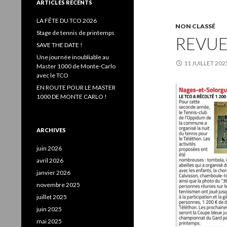
e
ARTICLES RÉCENTS
r
c
LA FÊTE DU TCO 2026
NON CLASSÉ
h
Stage de tennis de printemps
REVUE
e
SAVE THE DATE !
r
Une journée inoubliable au
11 JUILLET 202
:
Master 1000 de Monte-Carlo
avec le TCO
EN ROUTE POUR LE MASTER
1000 DE MONTE CARLO !
ARCHIVES
juin 2026
avril 2026
janvier 2026
novembre 2025
juillet 2025
juin 2025
mai 2025