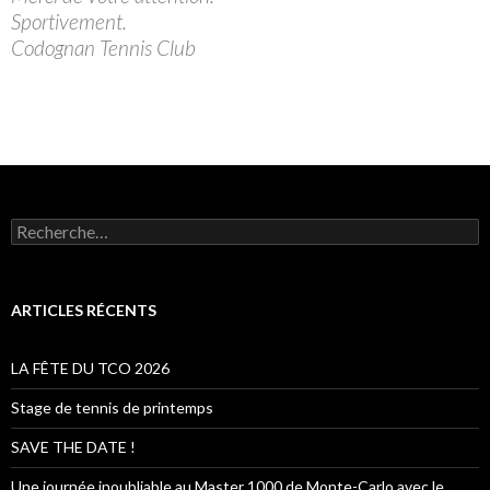
Sportivement.
Codognan Tennis Club
R
e
c
h
e
ARTICLES RÉCENTS
r
c
h
LA FÊTE DU TCO 2026
e
r
Stage de tennis de printemps
:
SAVE THE DATE !
Une journée inoubliable au Master 1000 de Monte-Carlo avec le