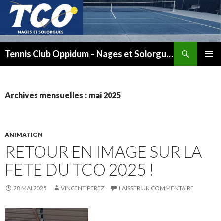
Recherche
Tennis Club Oppidum – Nages et Solorgues
ALLER
MENU
AU
PRINCI
CONTENU
Archives mensuelles : mai 2025
ANIMATION
RETOUR EN IMAGE SUR LA
FETE DU TCO 2025 !
28 MAI 2025
VINCENT PEREZ
LAISSER UN COMMENTAIRE