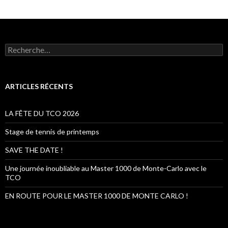
R
e
c
h
e
ARTICLES RÉCENTS
r
c
h
LA FÊTE DU TCO 2026
e
r
Stage de tennis de printemps
:
SAVE THE DATE !
Une journée inoubliable au Master 1000 de Monte-Carlo avec le
TCO
EN ROUTE POUR LE MASTER 1000 DE MONTE CARLO !