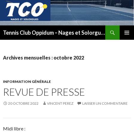
Recherche
Tennis Club Oppidum – Nages et Solorgues
ALLER
MENU
AU
PRINCI
CONTENU
Archives mensuelles : octobre 2022
INFORMATION GÉNÉRALE
REVUE DE PRESSE
20 OCTOBRE 2022
VINCENT PEREZ
LAISSER UN COMMENTAIRE
Midi libre :