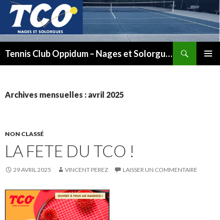
Recherche
Tennis Club Oppidum – Nages et Solorgues
ALLER
MENU
AU
PRINCI
CONTENU
Archives mensuelles : avril 2025
NON CLASSÉ
LA FETE DU TCO !
29 AVRIL 2025
VINCENT PEREZ
LAISSER UN COMMENTAIRE