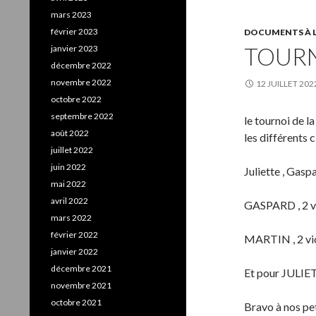
mars 2023
février 2023
DOCUMENTS À L
TOURN
janvier 2023
décembre 2022
novembre 2022
12 JUILLET 202
octobre 2022
septembre 2022
le tournoi de l
août 2022
les différents 
juillet 2022
juin 2022
Juliette , Gasp
mai 2022
avril 2022
GASPARD , 2 vi
mars 2022
février 2022
MARTIN , 2 vic
janvier 2022
décembre 2021
Et pour JULIETT
novembre 2021
octobre 2021
Bravo à nos pet