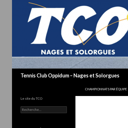
Recherche
Tennis Club Oppidum – Nages et Solorgues
ALLER AU CONTENU
CHAMPIONNATS PAR ÉQUIPE
Le site du TCO
R
e
c
h