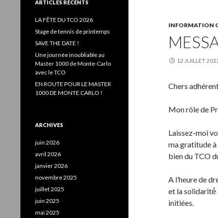
e
ARTICLES RÉCENTS
r
c
LA FÊTE DU TCO 2026
INFORMATION 
h
Stage de tennis de printemps
MESSA
e
SAVE THE DATE !
r
Une journée inoubliable au
12 JUILLET 202
:
Master 1000 de Monte-Carlo
avec le TCO
EN ROUTE POUR LE MASTER
Chers adhérent
1000 DE MONTE CARLO !
Mon rôle de Pré
ARCHIVES
Laissez-moi vou
juin 2026
ma gratitude à 
avril 2026
bien du TCO du
janvier 2026
novembre 2025
A l’heure de dr
juillet 2025
et la solidarit
juin 2025
initiées.
mai 2025