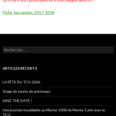
Fiche_inscription_2017_2018
R
e
c
h
e
ARTICLES RÉCENTS
r
c
h
LA FÊTE DU TCO 2026
e
r
Stage de tennis de printemps
:
SAVE THE DATE !
Une journée inoubliable au Master 1000 de Monte-Carlo avec le
TCO