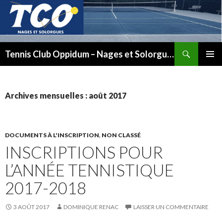
Recherche
Tennis Club Oppidum – Nages et Solorgues
ALLER
MENU
AU
PRINCI
CONTENU
Archives mensuelles : août 2017
DOCUMENTS À L'INSCRIPTION
,
NON CLASSÉ
INSCRIPTIONS POUR
L’ANNÉE TENNISTIQUE
2017-2018
3 AOÛT 2017
DOMINIQUE RENAC
LAISSER UN COMMENTAIRE