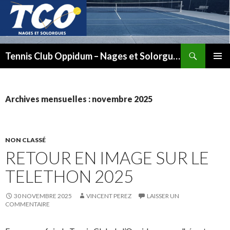
Recherche
Tennis Club Oppidum – Nages et Solorgues
ALLER
MENU
AU
PRINCI
CONTENU
Archives mensuelles : novembre 2025
NON CLASSÉ
RETOUR EN IMAGE SUR LE
TELETHON 2025
30 NOVEMBRE 2025
VINCENT PEREZ
LAISSER UN
COMMENTAIRE