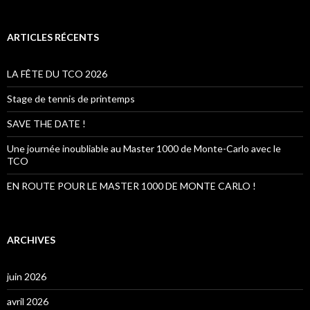
c
h
e
ARTICLES RÉCENTS
r
c
h
LA FÊTE DU TCO 2026
e
r
Stage de tennis de printemps
:
SAVE THE DATE !
Une journée inoubliable au Master 1000 de Monte-Carlo avec le
TCO
EN ROUTE POUR LE MASTER 1000 DE MONTE CARLO !
ARCHIVES
juin 2026
avril 2026