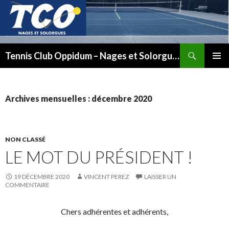
Recherche
Tennis Club Oppidum – Nages et Solorgues
ALLER
MENU
AU
PRINCI
CONTENU
Archives mensuelles : décembre 2020
NON CLASSÉ
LE MOT DU PRÉSIDENT !
19 DÉCEMBRE 2020
VINCENT PEREZ
LAISSER UN
COMMENTAIRE
Chers adhérentes et adhérents,