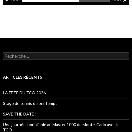
R
e
c
h
e
ARTICLES RÉCENTS
r
c
h
LA FÊTE DU TCO 2026
e
r
Stage de tennis de printemps
:
SAVE THE DATE !
Une journée inoubliable au Master 1000 de Monte-Carlo avec le
TCO