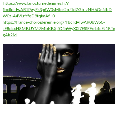
https://www.lanocturnedenimes.fr/?
fbclid=IwAR1PgyFr3p6W0sMIor2qJ1dZGb_zNH6OnNbD
W0z-A4VLrYfqD9tqimAf_i0
https://france-choroideremie.org/?fbclid=IwAR0bWo0-
sE8dcxH8MBUYM7MbKBXjfO4nWyX0l7ESjFFrrbfcEJ1RTg
gAk2M