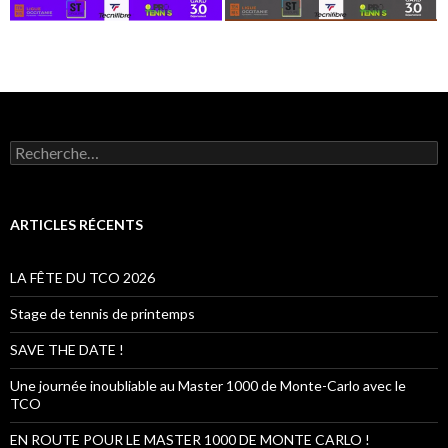
R
e
c
h
e
ARTICLES RÉCENTS
r
c
h
LA FÊTE DU TCO 2026
e
r
Stage de tennis de printemps
:
SAVE THE DATE !
Une journée inoubliable au Master 1000 de Monte-Carlo avec le
TCO
EN ROUTE POUR LE MASTER 1000 DE MONTE CARLO !