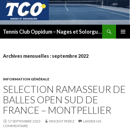
Recherche
Tennis Club Oppidum – Nages et Solorgues
ALLER
MENU
AU
PRINCI
CONTENU
Archives mensuelles : septembre 2022
INFORMATION GÉNÉRALE
SELECTION RAMASSEUR DE
BALLES OPEN SUD DE
FRANCE – MONTPELLIER
17 SEPTEMBRE 2022
VINCENT PEREZ
LAISSER UN
COMMENTAIRE