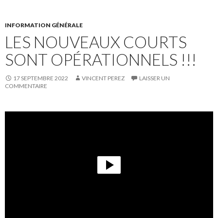
INFORMATION GÉNÉRALE
LES NOUVEAUX COURTS
SONT OPÉRATIONNELS !!!
17 SEPTEMBRE 2022
VINCENT PEREZ
LAISSER UN
COMMENTAIRE
L
e
c
t
e
u
r
v
i