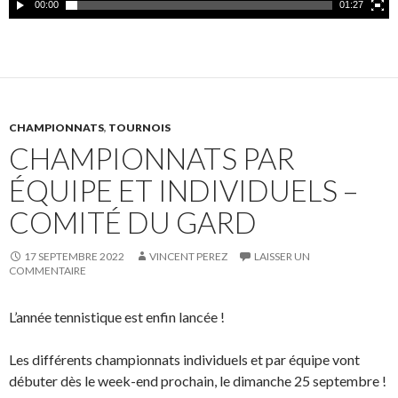
d
00:00
01:27
é
o
CHAMPIONNATS
,
TOURNOIS
CHAMPIONNATS PAR
ÉQUIPE ET INDIVIDUELS –
COMITÉ DU GARD
17 SEPTEMBRE 2022
VINCENT PEREZ
LAISSER UN
COMMENTAIRE
L’année tennistique est enfin lancée !
Les différents championnats individuels et par équipe vont
débuter dès le week-end prochain, le dimanche 25 septembre !