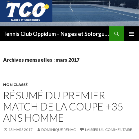
Recherche
Tennis Club Oppidum – Nages et Solorgues
ALLER
MENU
AU
PRINCI
CONTENU
Archives mensuelles : mars 2017
NON CLASSÉ
RÉSUMÉ DU PREMIER
MATCH DE LA COUPE +35
ANS HOMME
13 MARS 2017
DOMINIQUE RENAC
LAISSER UN COMMENTAIRE