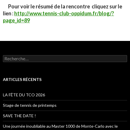
Pour voir le résumé de la rencontre cliquez sur le
lien :
http://www.tennis-club-oppidum.fr/blog/?
page_id=89
R
e
c
h
e
ARTICLES RÉCENTS
r
c
h
LA FÊTE DU TCO 2026
e
r
Stage de tennis de printemps
:
SAVE THE DATE !
Une journée inoubliable au Master 1000 de Monte-Carlo avec le