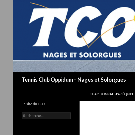
Recherche
Tennis Club Oppidum – Nages et Solorgues
ALLER AU CONTENU
CHAMPIONNATS PAR ÉQUIPE
Le site du TCO
R
e
c
h