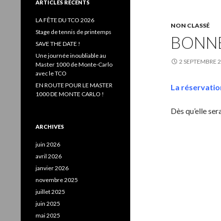
e
ARTICLES RÉCENTS
r
c
LA FÊTE DU TCO 2026
NON CLASSÉ
h
Stage de tennis de printemps
BONNE
e
SAVE THE DATE !
r
Une journée inoubliable au
2 SEPTEMBRE 
:
Master 1000 de Monte-Carlo
avec le TCO
EN ROUTE POUR LE MASTER
La réservatio
1000 DE MONTE CARLO !
Dès qu’elle ser
ARCHIVES
juin 2026
avril 2026
janvier 2026
novembre 2025
juillet 2025
juin 2025
mai 2025