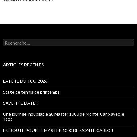
R
e
c
h
e
ARTICLES RÉCENTS
r
c
h
LA FÊTE DU TCO 2026
e
r
Stage de tennis de printemps
:
SAVE THE DATE !
Une journée inoubliable au Master 1000 de Monte-Carlo avec le
TCO
EN ROUTE POUR LE MASTER 1000 DE MONTE CARLO !