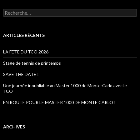
R
e
c
h
e
ARTICLES RÉCENTS
r
c
h
LA FÊTE DU TCO 2026
e
r
Stage de tennis de printemps
:
SAVE THE DATE !
Une journée inoubliable au Master 1000 de Monte-Carlo avec le
TCO
EN ROUTE POUR LE MASTER 1000 DE MONTE CARLO !
ARCHIVES