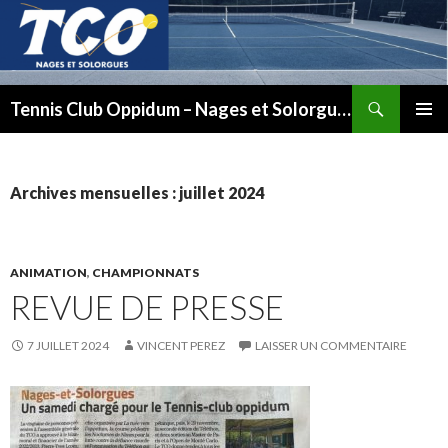
Recherche
Tennis Club Oppidum – Nages et Solorgues
ALLER
MENU
AU
PRINCI
CONTENU
Archives mensuelles : juillet 2024
ANIMATION
,
CHAMPIONNATS
REVUE DE PRESSE
7 JUILLET 2024
VINCENT PEREZ
LAISSER UN COMMENTAIRE