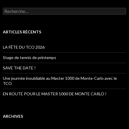
R
e
c
h
e
ARTICLES RÉCENTS
r
c
h
LA FÊTE DU TCO 2026
e
r
Stage de tennis de printemps
:
SAVE THE DATE !
Une journée inoubliable au Master 1000 de Monte-Carlo avec le
TCO
EN ROUTE POUR LE MASTER 1000 DE MONTE CARLO !
ARCHIVES