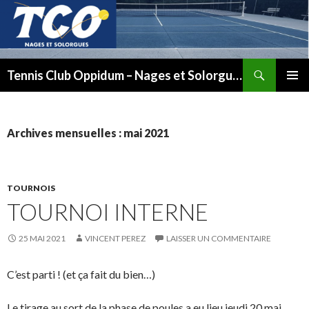
Recherche
Tennis Club Oppidum – Nages et Solorgues
ALLER
MENU
AU
PRINCI
CONTENU
Archives mensuelles : mai 2021
TOURNOIS
TOURNOI INTERNE
25 MAI 2021
VINCENT PEREZ
LAISSER UN COMMENTAIRE
C’est parti !
(et ça fait du bien…)
Le tirage au sort de la phase de poules a eu lieu jeudi 20 mai