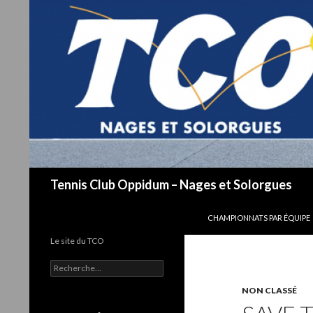
Recherche
Tennis Club Oppidum – Nages et Solorgues
ALLER AU CONTENU
CHAMPIONNATS PAR ÉQUIPE
Le site du TCO
R
e
NON CLASSÉ
c
h