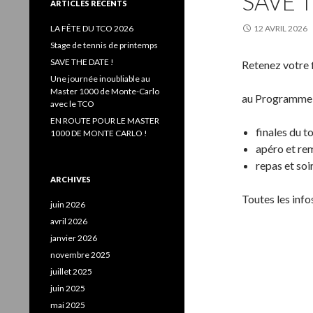
SAVE T
e
ARTICLES RÉCENTS
r
c
LA FÊTE DU TCO 2026
12 AVRIL 2026
h
Stage de tennis de printemps
e
SAVE THE DATE !
Retenez votre f
r
Une journée inoubliable au
:
Master 1000 de Monte-Carlo
au Programme 
avec le TCO
EN ROUTE POUR LE MASTER
finales du t
1000 DE MONTE CARLO !
apéro et rem
repas et soi
ARCHIVES
Toutes les infos
juin 2026
avril 2026
janvier 2026
novembre 2025
juillet 2025
juin 2025
mai 2025