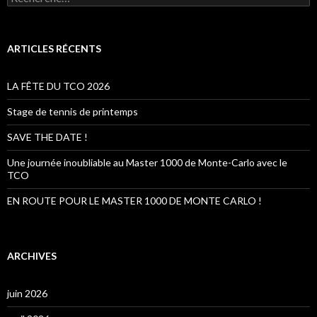
e
c
h
e
ARTICLES RÉCENTS
r
c
h
LA FÊTE DU TCO 2026
e
r
Stage de tennis de printemps
:
SAVE THE DATE !
Une journée inoubliable au Master 1000 de Monte-Carlo avec le
TCO
EN ROUTE POUR LE MASTER 1000 DE MONTE CARLO !
ARCHIVES
juin 2026