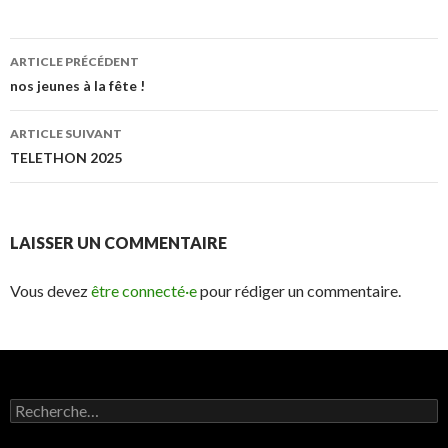
ARTICLE PRÉCÉDENT
Navigation
nos jeunes à la fête !
des
ARTICLE SUIVANT
articles
TELETHON 2025
LAISSER UN COMMENTAIRE
Vous devez
être connecté·e
pour rédiger un commentaire.
R
e
c