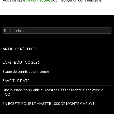
R
e
c
h
e
ARTICLES RÉCENTS
r
c
h
LA FÊTE DU TCO 2026
e
r
Stage de tennis de printemps
:
SAVE THE DATE !
Une journée inoubliable au Master 1000 de Monte-Carlo avec le
TCO
EN ROUTE POUR LE MASTER 1000 DE MONTE CARLO !