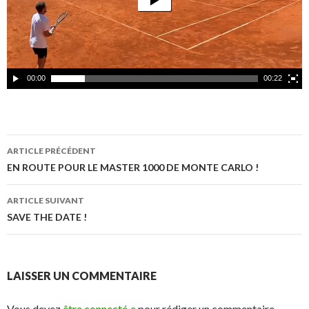
u
r
v
i
d
00:00
00:22
é
o
ARTICLE PRÉCÉDENT
Navigation
EN ROUTE POUR LE MASTER 1000 DE MONTE CARLO !
des
ARTICLE SUIVANT
articles
SAVE THE DATE !
LAISSER UN COMMENTAIRE
Vous devez
être connecté·e
pour rédiger un commentaire.