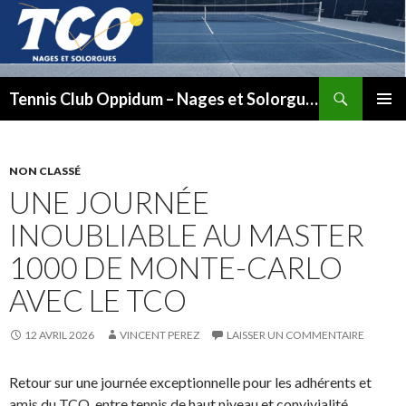
Recherche
Tennis Club Oppidum – Nages et Solorgues
ALLER
MENU
AU
PRINCI
CONTENU
NON CLASSÉ
UNE JOURNÉE
INOUBLIABLE AU MASTER
1000 DE MONTE-CARLO
AVEC LE TCO
12 AVRIL 2026
VINCENT PEREZ
LAISSER UN COMMENTAIRE
Retour sur une journée exceptionnelle pour les adhérents et
amis du TCO, entre tennis de haut niveau et convivialité